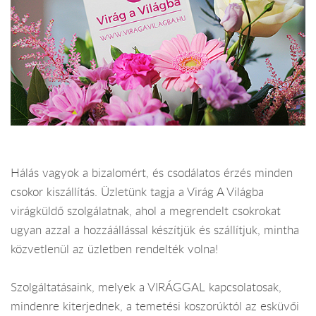
Hálás vagyok a bizalomért, és csodálatos érzés minden
csokor kiszállítás. Üzletünk tagja a Virág A Világba
virágküldő szolgálatnak, ahol a megrendelt csokrokat
ugyan azzal a hozzáállással készítjük és szállítjuk, mintha
közvetlenül az üzletben rendelték volna!
Szolgáltatásaink, melyek a VIRÁGGAL kapcsolatosak,
mindenre kiterjednek, a temetési koszorúktól az esküvői