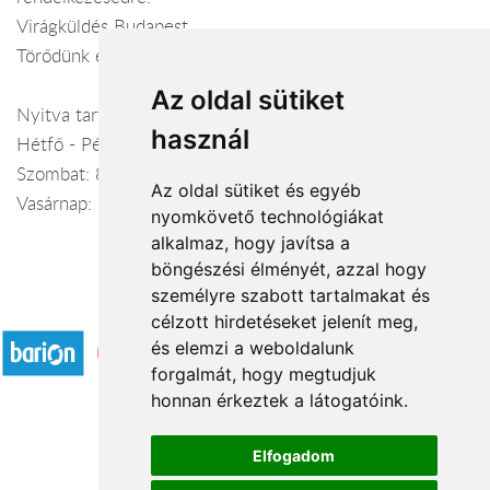
Virágküldés Budapest
Törődünk egymással
Az oldal sütiket
Nyitva tartás:
használ
Hétfő - Péntek: 8:00-19:00
Szombat: 8:00-18:00
Az oldal sütiket és egyéb
Vasárnap: 9:00-15:00
nyomkövető technológiákat
alkalmaz, hogy javítsa a
böngészési élményét, azzal hogy
személyre szabott tartalmakat és
Elfogadott fizetési módok
célzott hirdetéseket jelenít meg,
és elemzi a weboldalunk
forgalmát, hogy megtudjuk
honnan érkeztek a látogatóink.
Elfogadom
Á.SZ.F.