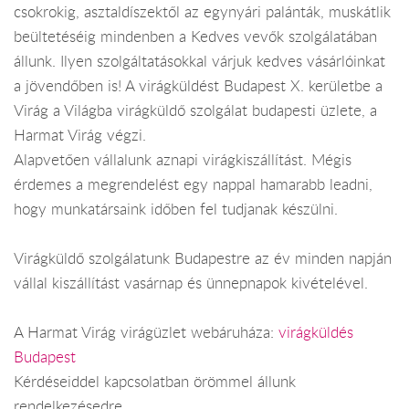
csokrokig, asztaldíszektől az egynyári palánták, muskátlik
beültetéséig mindenben a Kedves vevők szolgálatában
állunk. Ilyen szolgáltatásokkal várjuk kedves vásárlóinkat
a jövendőben is! A virágküldést Budapest X. kerületbe a
Virág a Világba virágküldő szolgálat budapesti üzlete, a
Harmat Virág végzi.
Alapvetően vállalunk aznapi virágkiszállítást. Mégis
érdemes a megrendelést egy nappal hamarabb leadni,
hogy munkatársaink időben fel tudjanak készülni.
Virágküldő szolgálatunk Budapestre az év minden napján
vállal kiszállítást vasárnap és ünnepnapok kivételével.
A Harmat Virág virágüzlet webáruháza:
virágküldés
Budapest
Kérdéseiddel kapcsolatban örömmel állunk
rendelkezésedre.