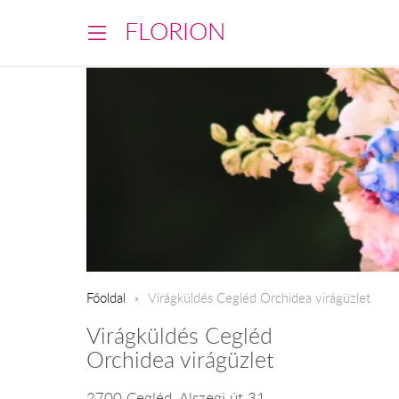
FLORION
Főoldal
Virágküldés Cegléd Orchidea virágüzlet
Virágküldés Cegléd
Orchidea virágüzlet
2700 Cegléd, Alszegi út 31.