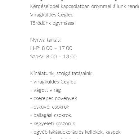
Kérdéseiddel kapcsolatban örömmel állunk rend
Virágküldés Cegléd
Törődünk egymással
Nyitva tartás:
H-P: 8.00 – 17.00
Szo-V: 8.00 – 13.00
Kínálatunk, szolgáltatásaink:
- virágküldés Cegléd
- vágott virág
- cserepes növények
- esküvői csokrok
- ballagási csokrok
- kegyeleti koszorúk
- egyéb lakásdekorációs kellékek, kaspók