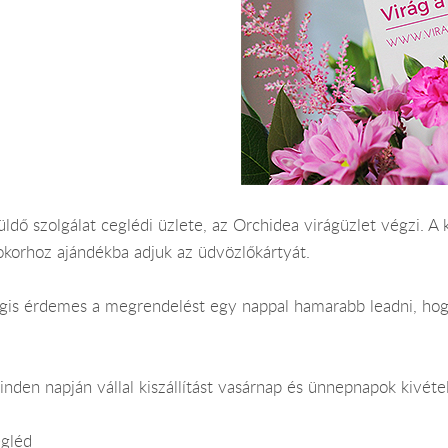
üldő szolgálat ceglédi üzlete, az Orchidea virágüzlet végzi. A 
okorhoz ajándékba adjuk az üdvözlőkártyát.
Mégis érdemes a megrendelést egy nappal hamarabb leadni, hog
nden napján vállal kiszállítást vasárnap és ünnepnapok kivéte
egléd