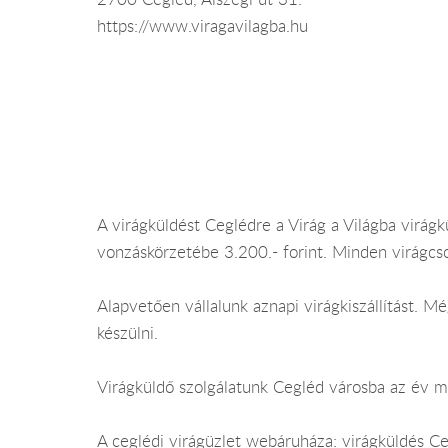
https://www.viragavilagba.hu
A virágküldést Ceglédre a Virág a Világba virágk
vonzáskörzetébe 3.200.- forint. Minden virágcs
Alapvetően vállalunk aznapi virágkiszállítást. 
készülni.
Virágküldő szolgálatunk Cegléd városba az év mi
A ceglédi virágüzlet webáruháza: virágküldés C