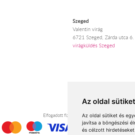
Szeged
Valentin virág
6721 Szeged, Zárda utca 6.
virágküldés Szeged
Az oldal sütike
Elfogadott fizetési módok
Az oldal sütiket és e
javítsa a böngészési é
és célzott hirdetéseket