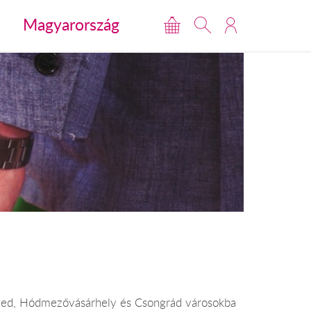
Magyarország
eged, Hódmezővásárhely és Csongrád városokba