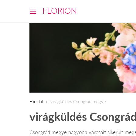
FLORION
Főoldal
virágküldés Csongrád megye
virágküldés Csongrá
Csongrád megye nagyobb városait sikerült meg