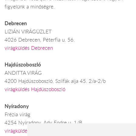
figyelünk a minőségre.
Debrecen
LIZIÁN VIRÁGÜZLET
4026 Debrecen, Péterfia u. 56.
virágküldés Debrecen
Hajdúszoboszló
ANDITTA VIRÁG
4200 Hajdúszoboszló, Szilfák alja 45. 2/a-2/b
virágküldés Hajdúszoboszló
Nyíradony
Frézia virág
4254 Nyíradony, Ady Endre u. 1/B
virágküldés Nyíradony