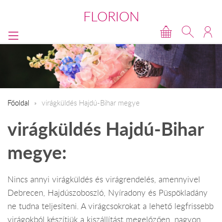
FLORION
Főoldal
virágküldés Hajdú-Bihar megye
virágküldés Hajdú-Bihar
megye:
Nincs annyi virágküldés és virágrendelés, amennyivel
Debrecen, Hajdúszoboszló, Nyíradony és Püspökladány
ne tudna teljesíteni. A virágcsokrokat a lehető legfrissebb
virágokból készítjük a kiszállítást megelőzően, nagyon