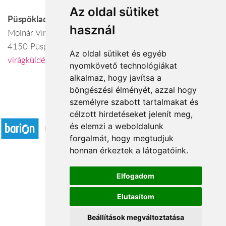
Az oldal sütiket
Püspökladány
használ
Molnár Virágbolt
4150 Püspökladány, Szent István u 1
Az oldal sütiket és egyéb
virágküldés Püspökladány
nyomkövető technológiákat
alkalmaz, hogy javítsa a
böngészési élményét, azzal hogy
személyre szabott tartalmakat és
Elfogadott fizetési módok
célzott hirdetéseket jelenít meg,
és elemzi a weboldalunk
forgalmát, hogy megtudjuk
honnan érkeztek a látogatóink.
Elfogadom
Á.SZ.F.
Elutasítom
Impresszum
Adatkezelési tájékoztató
Beállítások megváltoztatása