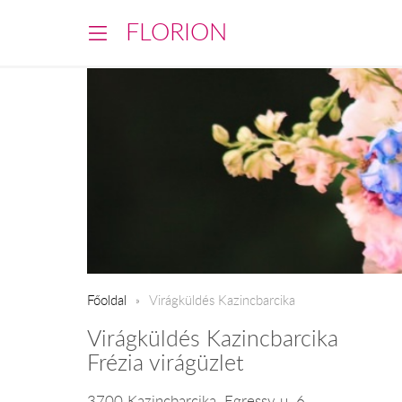
FLORION
Főoldal
Virágküldés Kazincbarcika
Virágküldés Kazincbarcika
Frézia virágüzlet
3700 Kazincbarcika, Egressy u. 6.