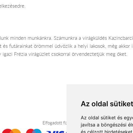
elkezésedre.
lunk minden munkánkra. Számunkra a virágküldés Kazincbarci
t és futárainkat örömmel üdvözlik a helyi lakosok, még akkor is
igazi Frézia virágüzlet csokorral örvendeztetjük meg őket.
Az oldal sütike
Az oldal sütiket és e
Elfogadott fizetési módok
javítsa a böngészési é
és célzott hirdetéseket