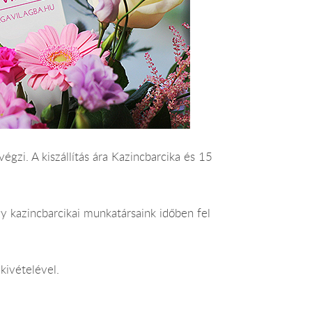
végzi. A kiszállítás ára Kazincbarcika és 15
y kazincbarcikai munkatársaink időben fel
kivételével.