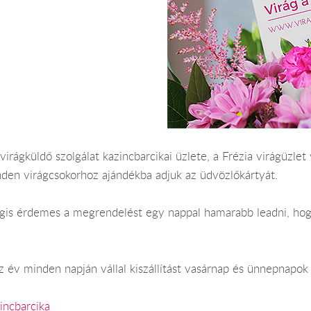
virágküldő szolgálat kazincbarcikai üzlete, a Frézia virágüzlet 
nden virágcsokorhoz ajándékba adjuk az üdvözlőkártyát.
Mégis érdemes a megrendelést egy nappal hamarabb leadni, hog
 év minden napján vállal kiszállítást vasárnap és ünnepnapok 
incbarcika