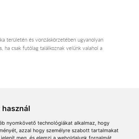
ka területén és vonzáskörzetében ugyanolyan
, ha csak futólag találkoznak velünk valahol a
t használ
gyéb nyomkövető technológiákat alkalmaz, hogy
lményét, azzal hogy személyre szabott tartalmakat
 jelenít meg, és elemzi a weboldalunk forgalmát,