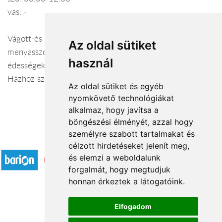
vas: -
Vágott-és cserepes virágok,koszorúk, sírcsokrok,
Az oldal sütiket
menyasszonyi csokrok, alkalmi díszek, ajándéktárgyak és
használ
édességek széles kínálatával várjuk kedves vásárlóinkat!
Házhoz szállítást vállalunk! Ha virág , akkor : FRÉZIA!!!!
Az oldal sütiket és egyéb
nyomkövető technológiákat
alkalmaz, hogy javítsa a
böngészési élményét, azzal hogy
személyre szabott tartalmakat és
Elfogadott fizetési módok
célzott hirdetéseket jelenít meg,
és elemzi a weboldalunk
forgalmát, hogy megtudjuk
honnan érkeztek a látogatóink.
Elfogadom
Á.SZ.F.