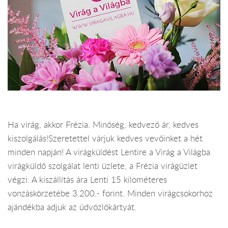
Ha virág, akkor Frézia. Minőség, kedvező ár, kedves
kiszolgálás!Szeretettel várjuk kedves vevőinket a hét
minden napján! A virágküldést Lentire a Virág a Világba
virágküldő szolgálat lenti üzlete, a Frézia virágüzlet
végzi. A kiszállítás ára Lenti 15 kilométeres
vonzáskörzetébe 3.200.- forint. Minden virágcsokorhoz
ajándékba adjuk az üdvözlőkártyát.