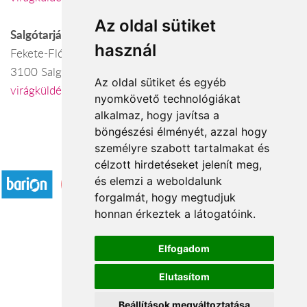
Az oldal sütiket
Salgótarján
használ
Fekete-Flóra virágüzlet
3100 Salgótarján, Fő tér 2.
Az oldal sütiket és egyéb
virágküldés Salgótarján
nyomkövető technológiákat
alkalmaz, hogy javítsa a
böngészési élményét, azzal hogy
személyre szabott tartalmakat és
Elfogadott fizetési módok
célzott hirdetéseket jelenít meg,
és elemzi a weboldalunk
forgalmát, hogy megtudjuk
honnan érkeztek a látogatóink.
Elfogadom
Á.SZ.F.
Elutasítom
Impresszum
Adatkezelési tájékoztató
Beállítások megváltoztatása