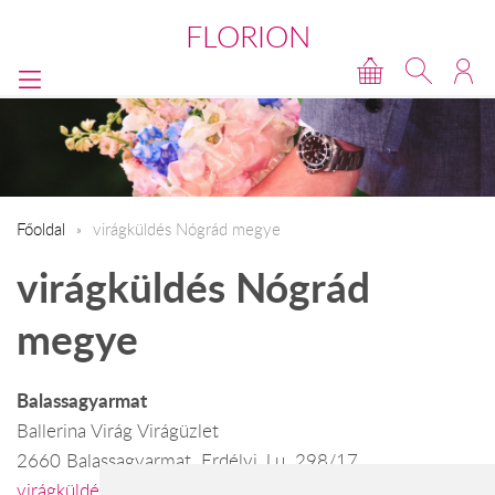
FLORION
Főoldal
virágküldés Nógrád megye
virágküldés Nógrád
megye
Balassagyarmat
Ballerina Virág Virágüzlet
2660 Balassagyarmat, Erdélyi J.u. 298/17
virágküldés Balassagyarmat