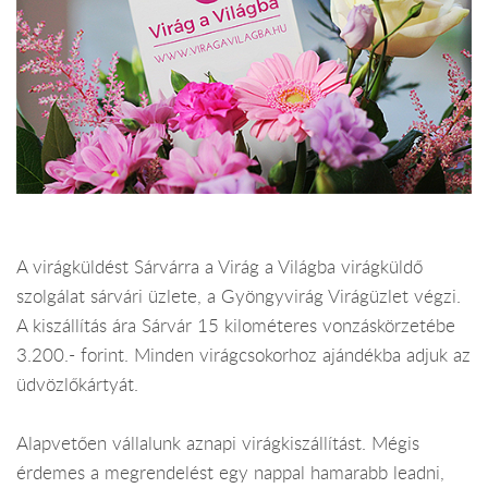
A virágküldést Sárvárra a Virág a Világba virágküldő
szolgálat sárvári üzlete, a Gyöngyvirág Virágüzlet végzi.
A kiszállítás ára Sárvár 15 kilométeres vonzáskörzetébe
3.200.- forint. Minden virágcsokorhoz ajándékba adjuk az
üdvözlőkártyát.
Alapvetően vállalunk aznapi virágkiszállítást. Mégis
érdemes a megrendelést egy nappal hamarabb leadni,