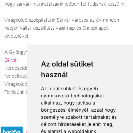
hogy sárvári munkatársaink időben fel tudjanak készülni.
Virágküldő szolgálatunk Sárvár városba az év minden
napján vállal kiszállítást vasárnap és ünnepnapok
kivételével.
A Gyöngyvirág Virágüzlet webáruháza:
virágküldés
Sárvár
Az oldal sütiket
Kérdéseiddel kapcsolatban örömmel állunk
használ
rendelkezésedre.
Virágküldés Sárvár
Az oldal sütiket és egyéb
Törődünk egymással
nyomkövető technológiákat
alkalmaz, hogy javítsa a
böngészési élményét, azzal hogy
személyre szabott tartalmakat és
Elfogadott fizetési módok
célzott hirdetéseket jelenít meg,
és elemzi a weboldalunk