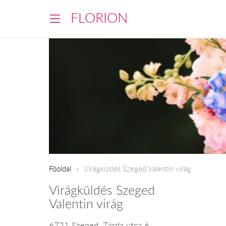
FLORION
Főoldal
Virágküldés Szeged Valentin virág
Virágküldés Szeged
Valentin virág
6721 Szeged, Zárda utca 6.