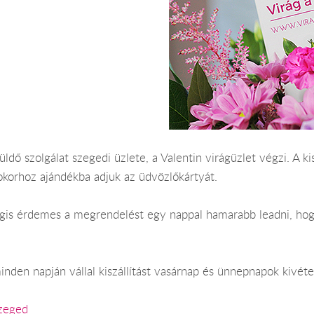
ldő szolgálat szegedi üzlete, a Valentin virágüzlet végzi. A k
okorhoz ajándékba adjuk az üdvözlőkártyát.
 Mégis érdemes a megrendelést egy nappal hamarabb leadni, ho
nden napján vállal kiszállítást vasárnap és ünnepnapok kivéte
Szeged