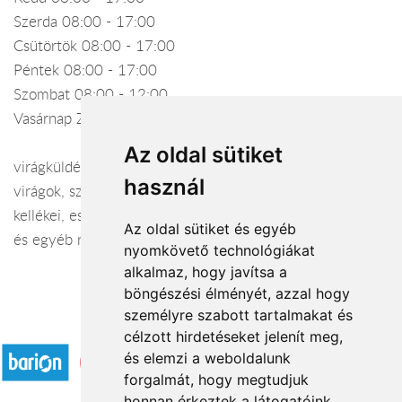
Szerda 08:00 - 17:00
Csütörtök 08:00 - 17:00
Péntek 08:00 - 17:00
Szombat 08:00 - 12:00
Vasárnap Zárva
Az oldal sütiket
virágküldés Törökszentmiklós, vágott és Cserepes
használ
virágok, száraz virágok és kellékei, kegyeleti koszorúk és
kellékei, esküvői megrendelések és azok kellékei, esküvői
Az oldal sütiket és egyéb
és egyéb rendezvények dekorálása
nyomkövető technológiákat
alkalmaz, hogy javítsa a
böngészési élményét, azzal hogy
személyre szabott tartalmakat és
Elfogadott fizetési módok
célzott hirdetéseket jelenít meg,
és elemzi a weboldalunk
forgalmát, hogy megtudjuk
honnan érkeztek a látogatóink.