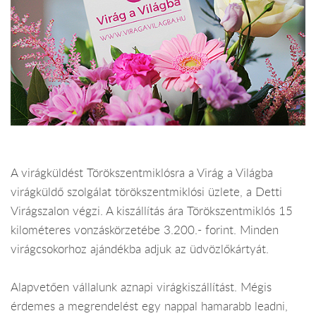
A virágküldést Törökszentmiklósra a Virág a Világba
virágküldő szolgálat törökszentmiklósi üzlete, a Detti
Virágszalon végzi. A kiszállítás ára Törökszentmiklós 15
kilométeres vonzáskörzetébe 3.200.- forint. Minden
virágcsokorhoz ajándékba adjuk az üdvözlőkártyát.
Alapvetően vállalunk aznapi virágkiszállítást. Mégis
érdemes a megrendelést egy nappal hamarabb leadni,