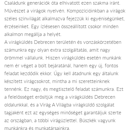
Családunk generációk óta elhivatott ezen szakma iránt.
Művészet a virágok nyelvén. Kompozícióinkban a virágok
széles színvilágát alkalmazva fejezzük ki egyéniségünket,
érzéseinket. Egy ízlésesen összeállított csokor minden
alkalmon megállja a helyét.
A virágküldés Debrecen területén és vonzáskörzetében
számunkra egy olyan extra szolgáltatás, amit nagy
örömmel vállalunk. Hiszen virágküldés esetén munkánk
nem ér véget a bolt bejáratánál, hanem egy új, fontos
feladat kezdődik ekkor. Úgy kell átadnunk egy általunk
készített virágcsokrot, mintha a mi szeretteinknek
tennénk. Ez nagy, és megtisztelő feladat számunkra. Ezt
a felelősséget erősítjük meg a virágküldés Debrecen
oldalunkkal, és a Virág A Világba virágküldő szolgálat
tagjaként ezt az egységes minőséget garantáljuk szerte
az országban, a többi virágüzlettel. Büszkék vagyunk
munkánkra és munkatársainkra.