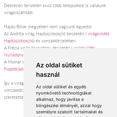
Debrecen területén kívül több településre is vállalunk
virágkiszállítást.
Hajdú-Bihar megyében nem vagyunk egyedül:
Az Anditta virág Hajdúszoboszló területén (
virágküldés
Hajdúszoboszló
) és vonzáskörzetében.
A Frézia virág Nyíradony területén (
virágküldés
Nyíradony
) és vonzáskörzetében.
A Molnár Virágbolt Püspökladány területén (
virágküldés
Az oldal sütiket
Püspökladány
) és vonzáskörzetében.
használ
Így a virágküldés Hajdú-Bihar megye városaiban és azok
Az oldal sütiket és egyéb
vonzáskörzetében is gond nélkül megoldható. Várjuk
nyomkövető technológiákat
szeretettel webáruházunkban!
alkalmaz, hogy javítsa a
böngészési élményét, azzal hogy
személyre szabott tartalmakat és
Elfogadott fizetési módok