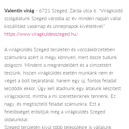
Valentin virág
- 6721 Szeged, Zárda utca 6. "Virágküldő
szolgálatunk Szeged városba az év minden napján vállal
kiszállítást vasárnap és ünnepnapok kivételével."
https://www.viragkuldesszeged.hu/
A virágküldés Szeged területén és vonzáskörzetében
számunkra azért is megy könnyen, mert össze tudunk
dolgozni. Mindent a megrendelőért és a címzettért
teszünk, hiszen virágküldés esetén munkánk nem ér
véget a bolt bejáratánál, hanem egy új, fontos feladat
kezdődik ekkor. Úgy kell átadnunk egy általunk készített
virágcsokrot, mintha a mi szeretteinknek tennénk. Ez
nagy, és megtisztelő feladat számunkra. Ezt a
felelősséget erősítjük meg a virágküldés Szeged
oldalunkkal.
Szeged területén kívül több településre is vállalunk