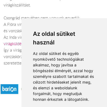
virágkiszállítást.
Csongrád megyében nem vagyunk egyedül:
A Flóra virág Csongrád területén (
virágküldés Csongrád
)
és vonzáskörzetében.
Az oldal sütiket
Az Inda virágüzlet Hódmezővásárhely területén (
használ
virágküldés Hódmezővásárhely
) és vonzáskörzetében.
Így a virágküldés Csongrád megye városaiban és azok
Az oldal sütiket és egyéb
vonzáskörzetében is gond nélkül megoldható. Várjuk
nyomkövető technológiákat
szeretettel webáruházunkban!
alkalmaz, hogy javítsa a
böngészési élményét, azzal hogy
személyre szabott tartalmakat és
Elfogadott fizetési módok
célzott hirdetéseket jelenít meg,
és elemzi a weboldalunk
forgalmát, hogy megtudjuk
honnan érkeztek a látogatóink.