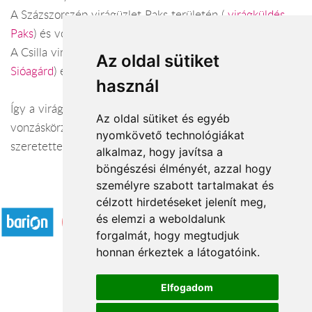
A Százszorszép virágüzlet Paks területén (
virágküldés
Paks
) és vonzáskörzetében.
A Csilla virág ajándék Sióagárd területén (
virágküldés
Az oldal sütiket
Sióagárd
) és vonzáskörzetében.
használ
Így a virágküldés Tolna megye városaiban és azok
Az oldal sütiket és egyéb
vonzáskörzetében is gond nélkül megoldható. Várjuk
nyomkövető technológiákat
szeretettel webáruházunkban!
alkalmaz, hogy javítsa a
böngészési élményét, azzal hogy
személyre szabott tartalmakat és
Elfogadott fizetési módok
célzott hirdetéseket jelenít meg,
és elemzi a weboldalunk
forgalmát, hogy megtudjuk
honnan érkeztek a látogatóink.
Elfogadom
Á.SZ.F.