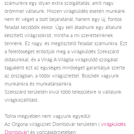
számunkra egy olyan extra szolgáltatás, amit nagy
örömmel vállalunk. Hiszen virágküldés esetén munkánk
nem ér véget a bolt bejáratánál, hanem egy új, fontos
feladat kezdődik ekkor. Úgy kell átadnunk egy általunk
készített virágcsokrot, mintha a mi szeretteinknek
tennénk. Ez nagy, és megtisztelő feladat számunkra. Ezt
a felelősséget erősítjük meg a virágküldés Szekszárd
oldalunkkal, és a Virág A Világba virágküldő szolgálat
tagjaként ezt az egységes minőséget garantáljuk szerte
az országban, a többi virágüzlettel. Büszkék vagyunk
munkánkra és munkatársainkra.
Szekszárd területén kívül több településre is vállalunk
virágkiszállítást.
Tolna megyében nem vagyunk egyedül:
Az Orgona virágüzlet Dombóvár területén (
virágküldés
Dombóvár
) és vonzáskörzetében.