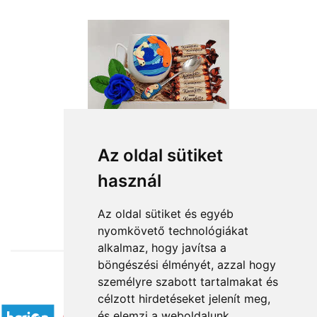
Az oldal sütiket
használ
from HUF11,920
Az oldal sütiket és egyéb
nyomkövető technológiákat
alkalmaz, hogy javítsa a
böngészési élményét, azzal hogy
személyre szabott tartalmakat és
Accepted payment methods
célzott hirdetéseket jelenít meg,
és elemzi a weboldalunk