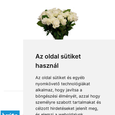
Az oldal sütiket
használ
from HUF3,800
Az oldal sütiket és egyéb
nyomkövető technológiákat
alkalmaz, hogy javítsa a
böngészési élményét, azzal hogy
személyre szabott tartalmakat és
Accepted payment methods
célzott hirdetéseket jelenít meg,
és elemzi a weboldalunk