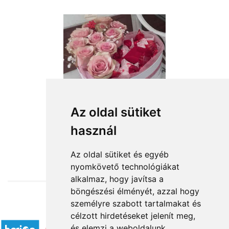
Az oldal sütiket
használ
from HUF39,200
Az oldal sütiket és egyéb
nyomkövető technológiákat
alkalmaz, hogy javítsa a
böngészési élményét, azzal hogy
személyre szabott tartalmakat és
Accepted payment methods
célzott hirdetéseket jelenít meg,
és elemzi a weboldalunk