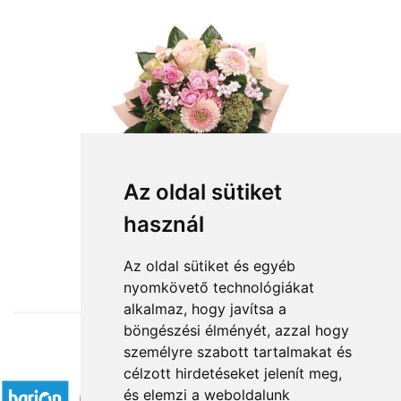
Az oldal sütiket
Fantázia - rózsaszín szezoncsokor
használ
22 400 Ft-tól
Az oldal sütiket és egyéb
nyomkövető technológiákat
alkalmaz, hogy javítsa a
böngészési élményét, azzal hogy
személyre szabott tartalmakat és
Elfogadott fizetési módok
célzott hirdetéseket jelenít meg,
és elemzi a weboldalunk