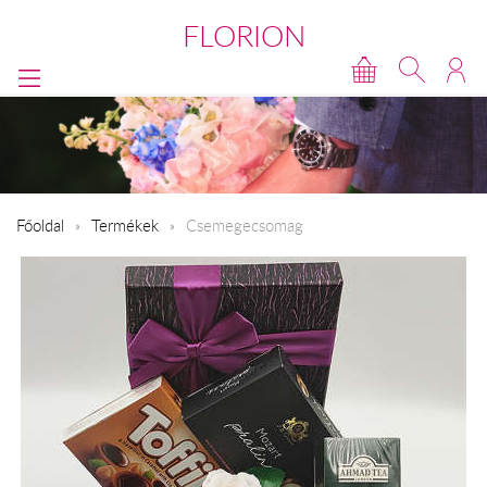
FLORION
Főoldal
Termékek
Csemegecsomag