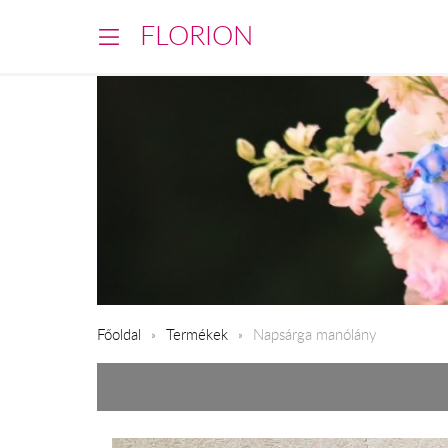
FLORION
Főoldal
Termékek
Napsárga manólány