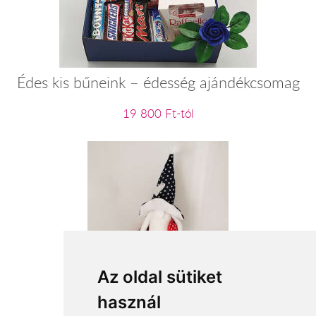
Édes kis bűneink – édesség ajándékcsomag
19 800 Ft-tól
Az oldal sütiket
Pöttyös manó fiú
használ