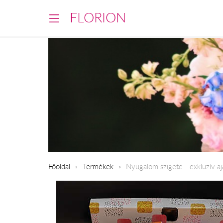
FLORION
Főoldal
Termékek
Nyugalom szigete - exkluzív 