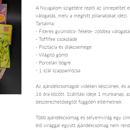
A Nyugalom szigetére repíti az ünnepeltet 
válogatás, mely a meghitt pillanatokat idézi.
Tartalma:
- Fiteres gyümölcs- fekete- zöldtea válogatá
- Toffifee csokoládé
- Pisztácia és diákcsemege
- Világító gömb
- Porcelán bögre
- 1 szál szappanrózsa
Az ajándékcsomagok vidéken készülnek, és 
16 óra között. Szállítási ideje 1 munkanap, 
beszerezhetőségtől függően eltérhetnek.
Több ajándékcsomag és selyemvirág egy címr
élő virággal együtt ajándékcsomag nem rend