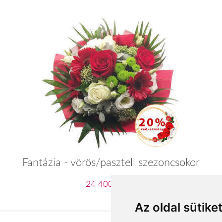
Fantázia - vörös/pasztell szezoncsokor
24 400 Ft-tól
Az oldal sütike