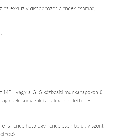
ez az exkluzív díszdobozos ajándék csomag
s
az MPL vagy a GLS kézbesíti munkanapokon 8-
az ajándékcsomagok tartalma készlettől és
e is rendelhető egy rendelésen belül, viszont
elhető.