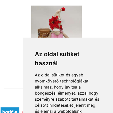
Az oldal sütiket
Karácsonyi manócska
használ
15 040 Ft-tól
Az oldal sütiket és egyéb
nyomkövető technológiákat
alkalmaz, hogy javítsa a
böngészési élményét, azzal hogy
személyre szabott tartalmakat és
Elfogadott fizetési módok
célzott hirdetéseket jelenít meg,
és elemzi a weboldalunk