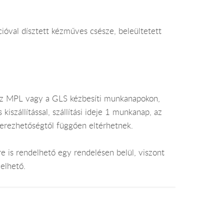
cióval dísztett kézműves csésze, beleültetett
az MPL vagy a GLS kézbesíti munkanapokon,
szállítással, szállítási ideje 1 munkanap, az
zerezhetőségtől függően eltérhetnek.
e is rendelhető egy rendelésen belül, viszont
elhető.