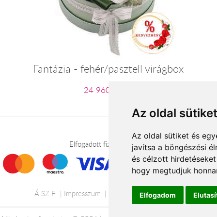
Fantázia - fehér/pasztell virágbox
24 960 Ft-tól
Az oldal sütike
Az oldal sütiket és e
Elfogadott fizetési módok
javítsa a böngészési é
és célzott hirdetéseket
hogy megtudjuk honnan
Á.SZ.F.
Impresszum
Adatkezelési tájékoztató
Elfogadom
Elutas