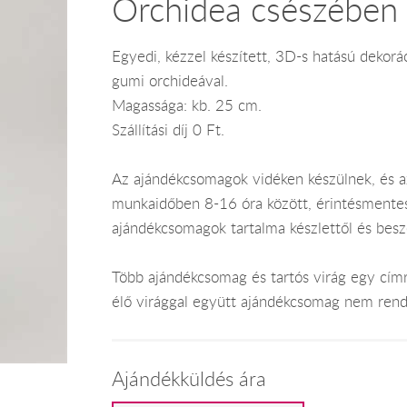
Orchidea csészében
Egyedi, kézzel készített, 3D-s hatású dekorá
gumi orchideával.
Magassága: kb. 25 cm.
Szállítási díj 0 Ft.
Az ajándékcsomagok vidéken készülnek, és 
munkaidőben 8-16 óra között, érintésmentes ki
ajándékcsomagok tartalma készlettől és bes
Több ajándékcsomag és tartós virág egy címr
élő virággal együtt ajándékcsomag nem rend
Ajándékküldés ára