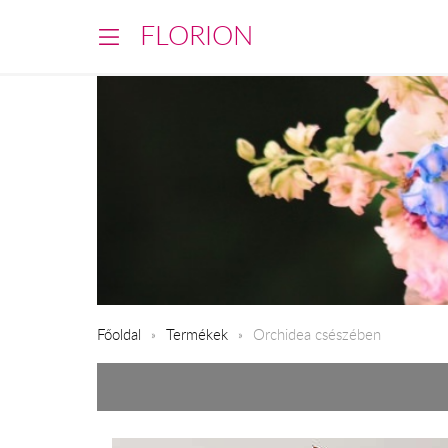
FLORION
Főoldal
Termékek
Orchidea csészében