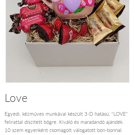
Love
Egyedi, kézműves munkával készült 3-D hatású, "LOVE"
felirattal díszített bögre. Kiváló és maradandó ajándék.
10 szem egyenként csomagolt válogatott bon-bonnal.