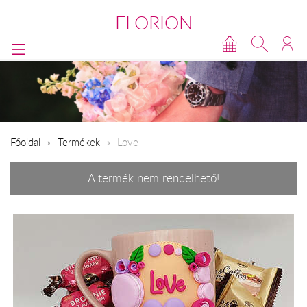
FLORION
Főoldal
Termékek
Love
A termék nem rendelhető!