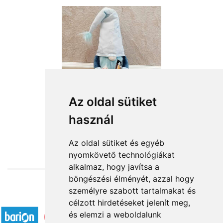
Az oldal sütiket
Stitch kincsei 2
használ
15 200 Ft-tól
Az oldal sütiket és egyéb
nyomkövető technológiákat
alkalmaz, hogy javítsa a
böngészési élményét, azzal hogy
személyre szabott tartalmakat és
Elfogadott fizetési módok
célzott hirdetéseket jelenít meg,
és elemzi a weboldalunk