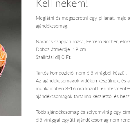
Kell nekem!
Meglátni és megszeretni egy pillanat, majd ak
ajándékcsomag.
Narancs szappan rózsa, Ferrero Rocher, előke
Doboz átmérője: 19 cm.
Szállítási díj 0 Ft.
Tartós kompozíció, nem élő virágból készül.
Az ajándékcsomagok vidéken készülnek, és 
munkaidőben 8-16 óra között, érintésmentes ki
ajándékcsomagok tartalma készlettől és bes
Több ajándékcsomag és selyemvirág egy címr
élő virággal együtt ajándékcsomag nem rend