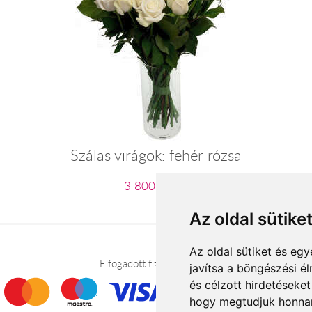
Szálas virágok: fehér rózsa
3 800 Ft-tól
Az oldal sütike
Az oldal sütiket és e
Elfogadott fizetési módok
javítsa a böngészési é
és célzott hirdetéseket
hogy megtudjuk honnan