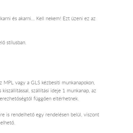
arni és akarni... Kell nekem! Ezt üzeni ez az
lő stílusban.
az MPL vagy a GLS kézbesíti munkanapokon,
szállítással, szállítási ideje 1 munkanap, az
zerezhetőségtől függően eltérhetnek.
e is rendelhető egy rendelésen belül, viszont
elhető.