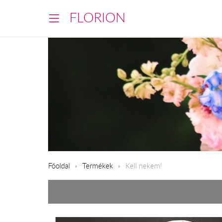
FLORION
Főoldal
Termékek
Kell nekem!