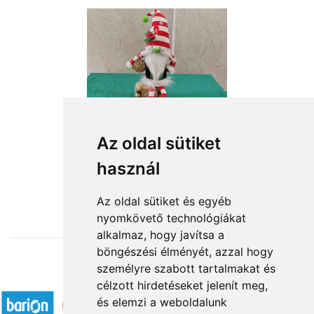
Az oldal sütiket
Lógó lábú karácsonyi manófiú
használ
16 760 Ft-tól
Az oldal sütiket és egyéb
nyomkövető technológiákat
alkalmaz, hogy javítsa a
böngészési élményét, azzal hogy
személyre szabott tartalmakat és
Elfogadott fizetési módok
célzott hirdetéseket jelenít meg,
és elemzi a weboldalunk