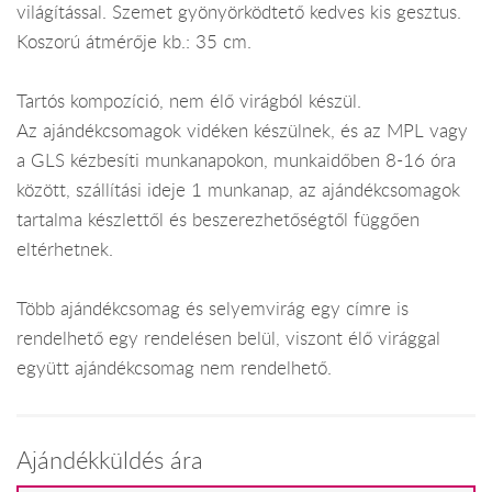
világítással. Szemet gyönyörködtető kedves kis gesztus.
Koszorú átmérője kb.: 35 cm.
Tartós kompozíció, nem élő virágból készül.
Az ajándékcsomagok vidéken készülnek, és az MPL vagy
a GLS kézbesíti munkanapokon, munkaidőben 8-16 óra
között, szállítási ideje 1 munkanap, az ajándékcsomagok
tartalma készlettől és beszerezhetőségtől függően
eltérhetnek.
Több ajándékcsomag és selyemvirág egy címre is
rendelhető egy rendelésen belül, viszont élő virággal
együtt ajándékcsomag nem rendelhető.
Ajándékküldés ára