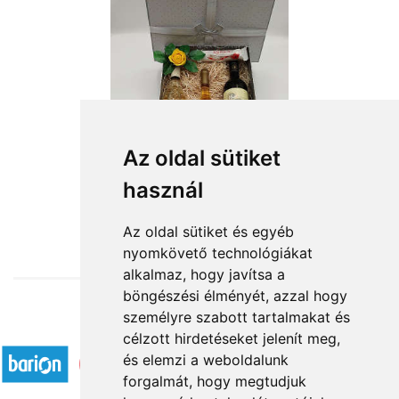
Az oldal sütiket
A dobogó csúcsán
használ
26 320 Ft-tól
Az oldal sütiket és egyéb
nyomkövető technológiákat
alkalmaz, hogy javítsa a
böngészési élményét, azzal hogy
személyre szabott tartalmakat és
Elfogadott fizetési módok
célzott hirdetéseket jelenít meg,
és elemzi a weboldalunk
forgalmát, hogy megtudjuk