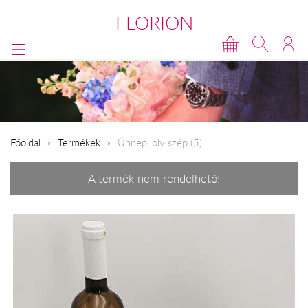
FLORION
Főoldal
Termékek
Ünnep, oly szép (5)
A termék nem rendelhető!