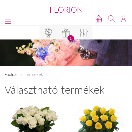
FLORION
1
Főoldal
Termékek
Választható termékek