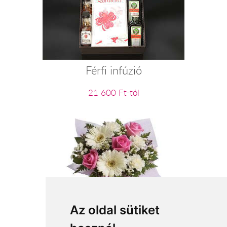
Férfi infúzió
21 600 Ft-tól
Az oldal sütiket
A legdrágább kincsem