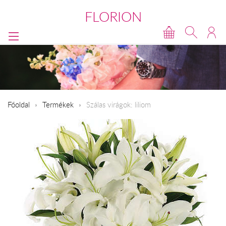
FLORION
Főoldal
Termékek
Szálas virágok: liliom