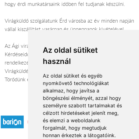
hogy érdi munkatársaink időben fel tudjanak készülni.
Virágküldő szolgálatunk Érd városba az év minden napján
vállal kiszállítást vasárnap és ünnepnapok kivételével.
Az Ági virágüzlet virágüzlet webáruháza:
virágküldés Érd
Az oldal sütiket
Kérdéseiddel kapcsolatban örömmel állunk
használ
rendelkezésedre.
Virágküldés Érd
Az oldal sütiket és egyéb
Törődünk egymással
nyomkövető technológiákat
alkalmaz, hogy javítsa a
böngészési élményét, azzal hogy
személyre szabott tartalmakat és
Elfogadott fizetési módok
célzott hirdetéseket jelenít meg,
és elemzi a weboldalunk
forgalmát, hogy megtudjuk
honnan érkeztek a látogatóink.