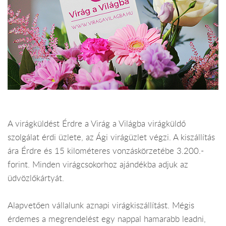
A virágküldést Érdre a Virág a Világba virágküldő
szolgálat érdi üzlete, az Ági virágüzlet végzi. A kiszállítás
ára Érdre és 15 kilométeres vonzáskörzetébe 3.200.-
forint. Minden virágcsokorhoz ajándékba adjuk az
üdvözlőkártyát.
Alapvetően vállalunk aznapi virágkiszállítást. Mégis
érdemes a megrendelést egy nappal hamarabb leadni,