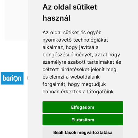
Az oldal sütiket
használ
Az oldal sütiket és egyéb
nyomkövető technológiákat
alkalmaz, hogy javítsa a
böngészési élményét, azzal hogy
személyre szabott tartalmakat és
Accepted payment methods
célzott hirdetéseket jelenít meg,
és elemzi a weboldalunk
forgalmát, hogy megtudjuk
honnan érkeztek a látogatóink.
Elfogadom
Á.SZ.F.
Elutasítom
Impresszum
Adatkezelési tájékoztató
Beállítások megváltoztatása