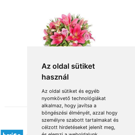
Az oldal sütiket
használ
from HUF28,800
Az oldal sütiket és egyéb
nyomkövető technológiákat
alkalmaz, hogy javítsa a
böngészési élményét, azzal hogy
személyre szabott tartalmakat és
Accepted payment methods
célzott hirdetéseket jelenít meg,
és elemzi a weboldalunk