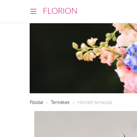
FLORION
Főoldal
Termékek
Hímzett tornacipő