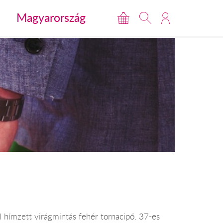
Magyarország
l hímzett virágmintás fehér tornacipő. 37-es