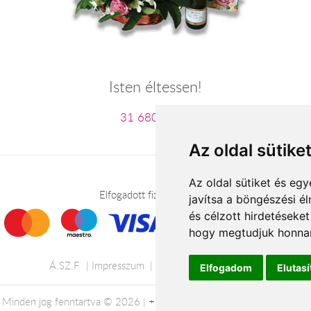
Isten éltessen!
31 680 Ft-tól
Az oldal sütike
Az oldal sütiket és e
Elfogadott fizetési módok
javítsa a böngészési é
és célzott hirdetéseket
hogy megtudjuk honnan
Á.SZ.F.
Impresszum
Adatkezelési tájékoztató
Elfogadom
Elutas
Minden jog fenntartva © 2026 |
+36 20 488-8362
| www.florion.hu