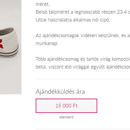
méret.
Belső talpméret a leghosszabb részen 23,4 
Utcai használatra alkalmas női cipő.
Az ajándékcsomagok vidéken készülnek, és az
munkanap.
Több ajándékcsomag és tartós virág kompozí
belül, viszont élő virággal együtt ajándékc
Ajándékküldés ára
15 000 Ft
standard