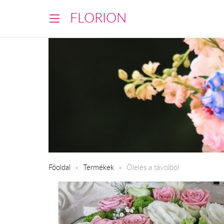
FLORION
Főoldal
Termékek
Ölelés a távolból