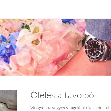
Ölelés a távolból
Virágdoboz vegyes virágokból rózsaszín, fehé