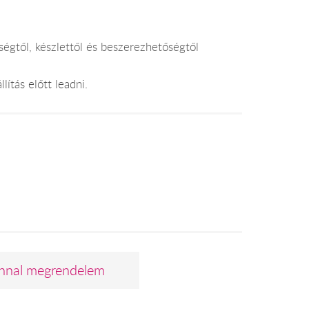
égtől, készlettől és beszerezhetőségtől
lítás előtt leadni.
nnal megrendelem