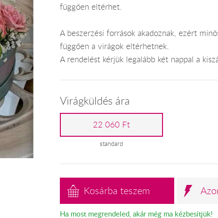
függően eltérhet.
A beszerzési források akadoznak, ezért minős
függően a virágok eltérhetnek.
A rendelést kérjük legalább két nappal a kiszál
Virágküldés ára
22 060 Ft
standard
Kosárba teszem
Azo
Ha most megrendeled, akár még ma kézbesítjük!