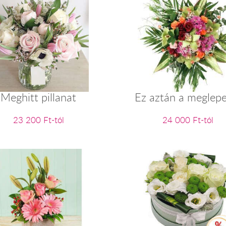
Meghitt pillanat
Ez aztán a meglepe
23 200 Ft-tól
24 000 Ft-tól