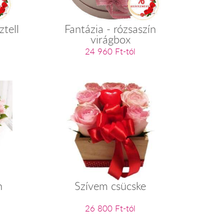
ztell
Fantázia - rózsaszín
virágbox
24 960 Ft-tól
n
Szívem csücske
26 800 Ft-tól